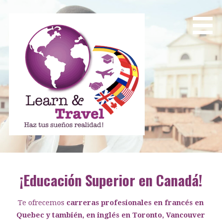
Saltar
al
contenido
Learn and Travel
Agencia de Internacionalización Académica
¡Educación Superior en Canadá!
Te ofrecemos
carreras profesionales en francés en
Quebec y también, en inglés en Toronto, Vancouver