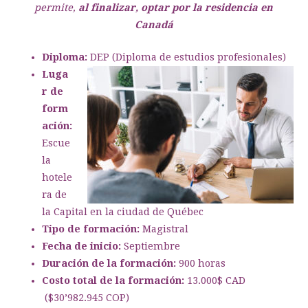
permite,
al finalizar, optar por la residencia en
Canadá
Diploma:
DEP (Diploma de estudios profesionales)
Luga
r de
form
ación:
Escue
la
hotele
ra de
la Capital en la ciudad de Québec
Tipo de formación:
Magistral
Fecha de inicio:
Septiembre
Duración de la formación:
900 horas
Costo total de la formación:
13.000$ CAD
($
30’982.945 COP)