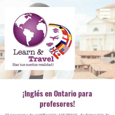
Saltar
al
contenido
Learn and Travel
Agencia de Internacionalización Académica
¡Inglés en Ontario para
profesores!