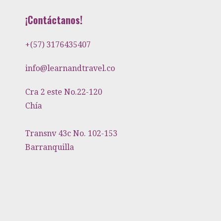
¡Contáctanos!
+(57) 3176435407
info@learnandtravel.co
Cra 2 este No.22-120
Chía
Transnv 43c No. 102-153
Barranquilla