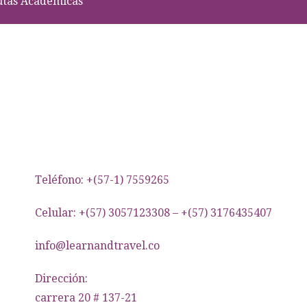
utas Académicas
Teléfono: +(57-1) 7559265
Celular: +(57) 3057123308 – +(57) 3176435407
info@learnandtravel.co
Dirección:
carrera 20 # 137-21