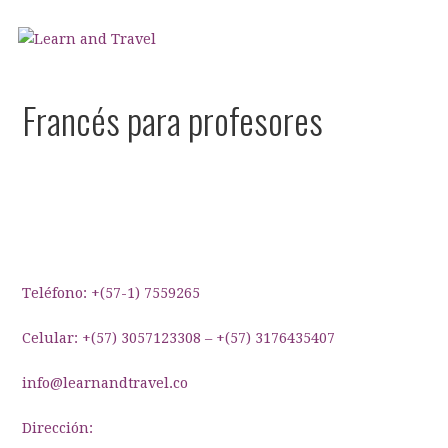
Saltar
al
contenido
Learn and Travel
Agencia de Internacionalización Académica
Francés para profesores
Teléfono: +(57-1) 7559265
Celular: +(57) 3057123308 – +(57) 3176435407
info@learnandtravel.co
Dirección: