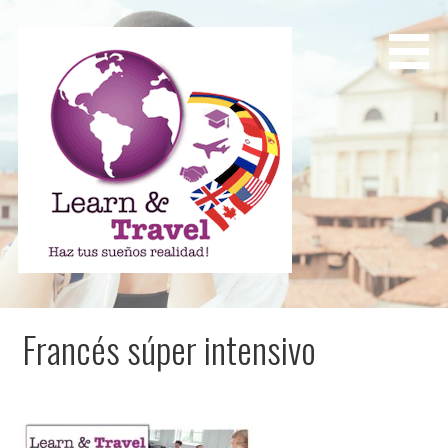
Saltar
al
contenido
Learn and Travel
Agencia de Internacionalización Académica
Francés súper intensivo