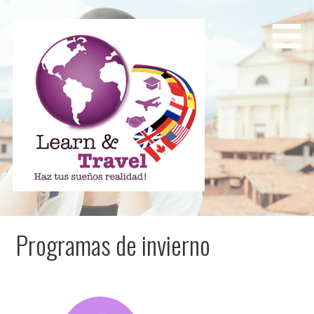
Saltar
al
contenido
Learn and Travel
Agencia de Internacionalización Académica
Programas de invierno