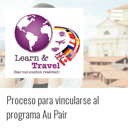
Saltar
al
contenido
Learn and Travel
Agencia de Internacionalización Académica
Proceso para vincularse al
programa Au Pair