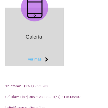
Teléfono: +(57-1) 7559265
Celular: +(57) 3057123308 – +(57) 3176435407
info@learnandtravel.co