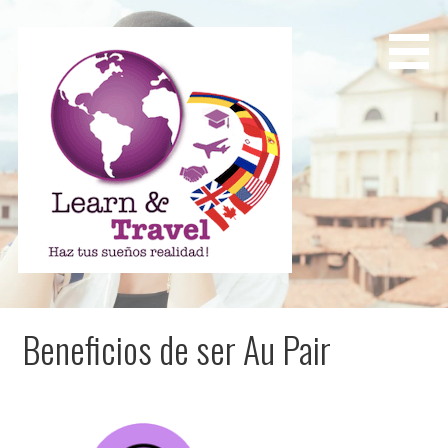
Saltar
al
contenido
Learn and Travel
Agencia de Internacionalización Académica
Beneficios de ser Au Pair