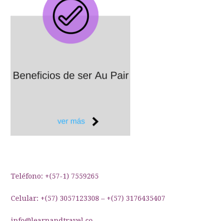
Teléfono: +(57-1) 7559265
Celular: +(57) 3057123308 – +(57) 3176435407
info@learnandtravel.co