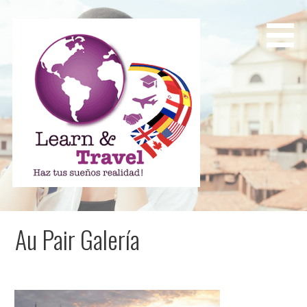
Saltar
al
contenido
Learn and Travel
Agencia de Internacionalización Académica
Au Pair Galería