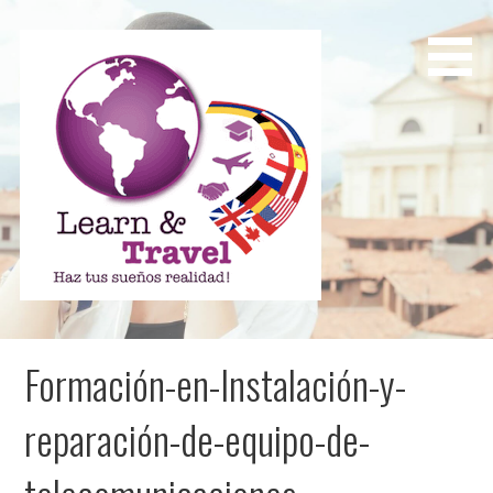
Saltar
al
contenido
Learn and Travel
Agencia de Internacionalización Académica
Formación-en-Instalación-y-
reparación-de-equipo-de-