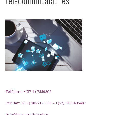
telecomunicaciones
Teléfono: +(57-1) 7559265
Celular: +(57) 3057123308 – +(57) 3176435407
info@learnandtravel.co