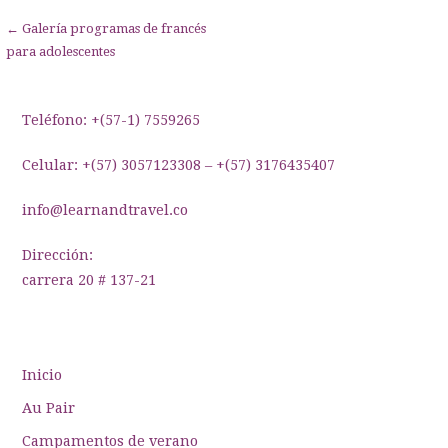
Navegación
← Galería programas de francés
para adolescentes
de
entradas
Teléfono: +(57-1) 7559265
Celular: +(57) 3057123308 – +(57) 3176435407
info@learnandtravel.co
Dirección:
carrera 20 # 137-21
Inicio
Au Pair
Campamentos de verano