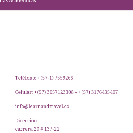
utas Académicas
Teléfono: +(57-1) 7559265
Celular: +(57) 3057123308 – +(57) 3176435407
info@learnandtravel.co
Dirección:
carrera 20 # 137-21