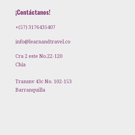
¡Contáctanos!
+(57) 3176435407
info@learnandtravel.co
Cra 2 este No.22-120
Chía
Transnv 43c No. 102-153
Barranquilla