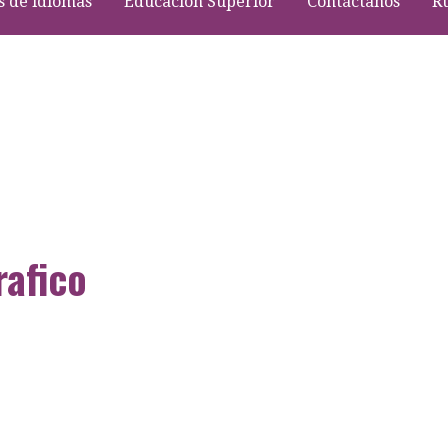
s de idiomas
Educación Superior
Contáctanos
R
rafico