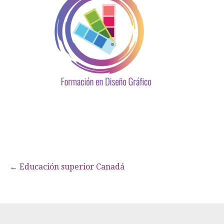
Navegación
← Educación superior Canadá
de
entradas