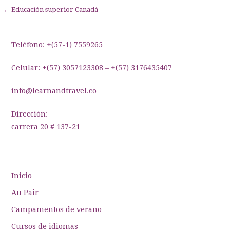
Navegación
← Educación superior Canadá
de
entradas
Teléfono: +(57-1) 7559265
Celular: +(57) 3057123308 – +(57) 3176435407
info@learnandtravel.co
Dirección:
carrera 20 # 137-21
Inicio
Au Pair
Campamentos de verano
Cursos de idiomas