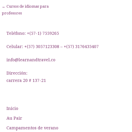
Navegación
← Cursos de idiomas para
profesores
de
entradas
Teléfono: +(57-1) 7559265
Celular: +(57) 3057123308 – +(57) 3176435407
info@learnandtravel.co
Dirección:
carrera 20 # 137-21
Inicio
Au Pair
Campamentos de verano