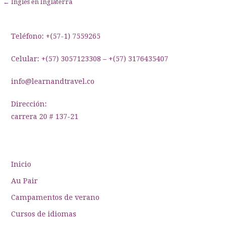
Navegación
← Inglés en Inglaterra
de
entradas
Teléfono: +(57-1) 7559265
Celular: +(57) 3057123308 – +(57) 3176435407
info@learnandtravel.co
Dirección:
carrera 20 # 137-21
Inicio
Au Pair
Campamentos de verano
Cursos de idiomas