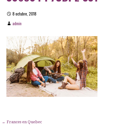
8 octubre, 2018
admin
Navegación
← Frances en Quebec
de