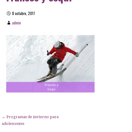
8 octubre, 2017
admin
Navegación
← Programas de invierno para
adolescentes
de