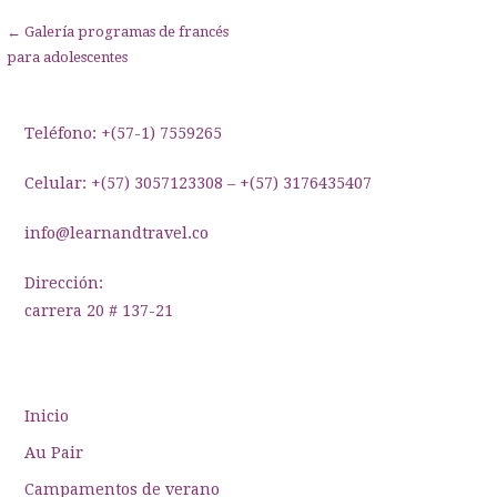
Navegación
← Galería programas de francés
para adolescentes
de
entradas
Teléfono: +(57-1) 7559265
Celular: +(57) 3057123308 – +(57) 3176435407
info@learnandtravel.co
Dirección:
carrera 20 # 137-21
Inicio
Au Pair
Campamentos de verano