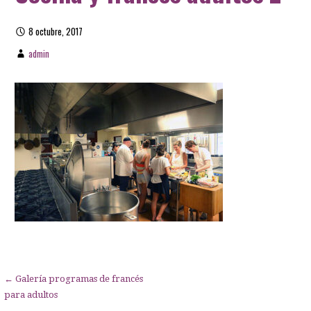
8 octubre, 2017
admin
Navegación
← Galería programas de francés
para adultos
de