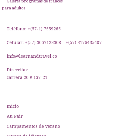
Navegación
← Galería programas de francés
para adultos
de
entradas
Teléfono: +(57-1) 7559265
Celular: +(57) 3057123308 – +(57) 3176435407
info@learnandtravel.co
Dirección:
carrera 20 # 137-21
Inicio
Au Pair
Campamentos de verano