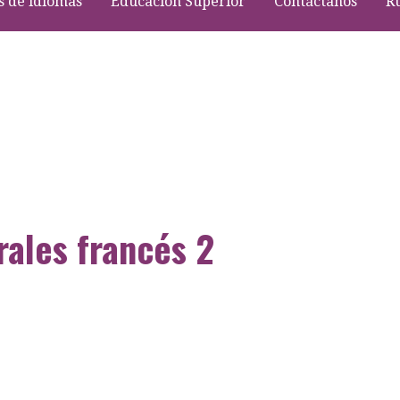
s de idiomas
Educación Superior
Contáctanos
R
rales francés 2