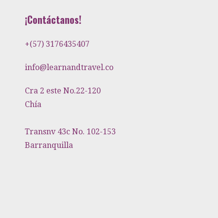
¡Contáctanos!
+(57) 3176435407
info@learnandtravel.co
Cra 2 este No.22-120
Chía
Transnv 43c No. 102-153
Barranquilla