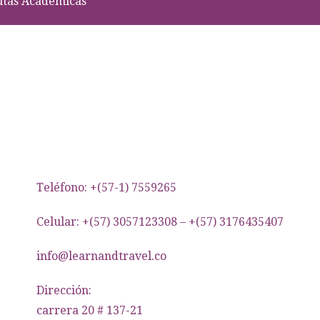
utas Académicas
Teléfono: +(57-1) 7559265
Celular: +(57) 3057123308 – +(57) 3176435407
info@learnandtravel.co
Dirección:
carrera 20 # 137-21