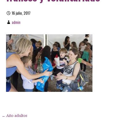
16 julio, 2017
admin
Navegación
← Año adultos
de